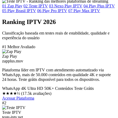
01
Zap Play
02
Teste IPTV
03
Nexo Play IPTV
04
Play Plus IPTV
05
Play Brasil IPTV
06
Play Pro IPTV
07
Play Max IPTV
Ranking IPTV 2026
Classificação baseada em testes reais de estabilidade, qualidade e
experiência do usuário
#1 Melhor Avaliado
Zap Play
zapplus.mov
Plataforma líder em IPTV com atendimento automatizado via
WhatsApp, mais de 50.000 conteúdos em qualidade 4K e suporte
24 horas. Teste grátis disponível para todos os dispositivos.
WhatsApp
4K Ultra HD
50K+ Conteúdos
Teste Grátis
★★★★½
(17.5k avaliações)
Acessar Plataforma
#2
Teste IPTV
teste-iptv.net