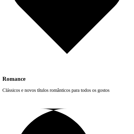
Romance
Clássicos e novos títulos românticos para todos os gostos