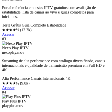
Portal referência em testes IPTV gratuitos com avaliação de
estabilidade, lista de canais ao vivo e guias completos para
iniciantes.
Teste Grátis
Guia Completo
Estabilidade
★★★★½
(12.3k)
Acessar
#3
Nexo Play IPTV
nexoplay.mov
Streaming de alta performance com catálogo diversificado, canais
internacionais e qualidade de transmissão premium em Full HD e
4K.
Alta Performance
Canais Internacionais
4K
★★★★½
(9.8k)
Acessar
#4
Play Plus IPTV
playplus.mov