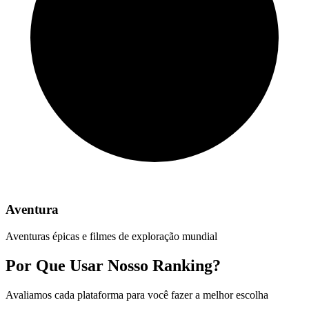
Aventura
Aventuras épicas e filmes de exploração mundial
Por Que Usar Nosso Ranking?
Avaliamos cada plataforma para você fazer a melhor escolha