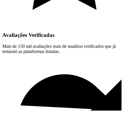
Avaliações Verificadas
Mais de 150 mil avaliações reais de usuários verificados que já
testaram as plataformas listadas.