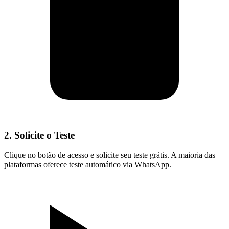
2. Solicite o Teste
Clique no botão de acesso e solicite seu teste grátis. A maioria das
plataformas oferece teste automático via WhatsApp.