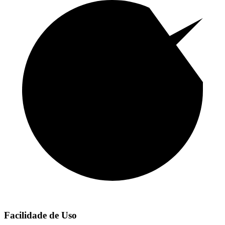
Facilidade de Uso