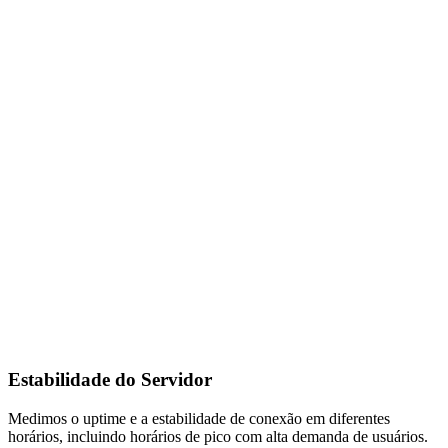
Estabilidade do Servidor
Medimos o uptime e a estabilidade de conexão em diferentes
horários, incluindo horários de pico com alta demanda de usuários.