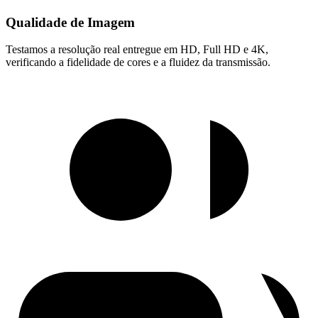
Qualidade de Imagem
Testamos a resolução real entregue em HD, Full HD e 4K,
verificando a fidelidade de cores e a fluidez da transmissão.