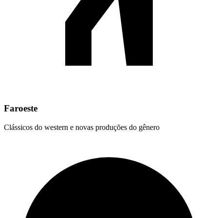
Faroeste
Clássicos do western e novas produções do gênero