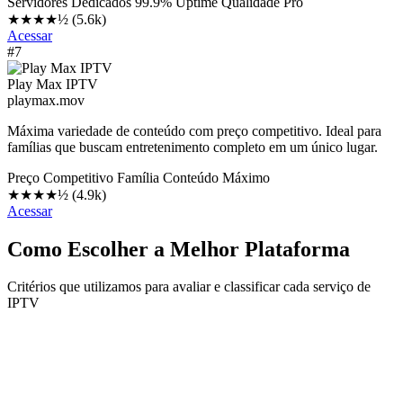
Servidores Dedicados
99.9% Uptime
Qualidade Pro
★★★★½
(5.6k)
Acessar
#7
Play Max IPTV
playmax.mov
Máxima variedade de conteúdo com preço competitivo. Ideal para
famílias que buscam entretenimento completo em um único lugar.
Preço Competitivo
Família
Conteúdo Máximo
★★★★½
(4.9k)
Acessar
Como Escolher a Melhor Plataforma
Critérios que utilizamos para avaliar e classificar cada serviço de
IPTV