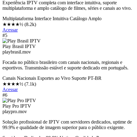
Experiência IPTV completa com interface intuitiva, suporte
multiplataforma e amplo catálogo de filmes, séries e canais ao vivo.
Multiplataforma
Interface Intuitiva
Catálogo Amplo
★★★★½
(8.2k)
Acessar
#5
Play Brasil IPTV
playbrasil.mov
Focada no público brasileiro com canais nacionais, regionais e
esportivos. Transmissão estável e suporte dedicado em português.
Canais Nacionais
Esportes ao Vivo
Suporte PT-BR
★★★★½
(7.1k)
Acessar
#6
Play Pro IPTV
playpro.mov
Solução profissional de IPTV com servidores dedicados, uptime de
99.9% e qualidade de imagem superior para o público exigente.