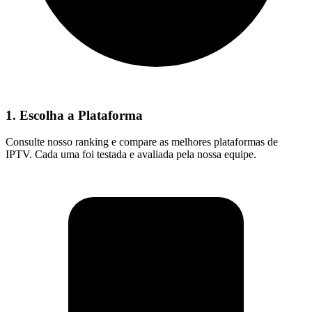
1. Escolha a Plataforma
Consulte nosso ranking e compare as melhores plataformas de
IPTV. Cada uma foi testada e avaliada pela nossa equipe.