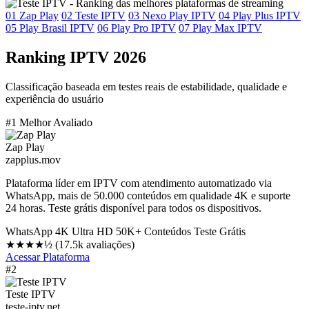
01
Zap Play
02
Teste IPTV
03
Nexo Play IPTV
04
Play Plus IPTV
05
Play Brasil IPTV
06
Play Pro IPTV
07
Play Max IPTV
Ranking IPTV 2026
Classificação baseada em testes reais de estabilidade, qualidade e
experiência do usuário
#1 Melhor Avaliado
Zap Play
zapplus.mov
Plataforma líder em IPTV com atendimento automatizado via
WhatsApp, mais de 50.000 conteúdos em qualidade 4K e suporte
24 horas. Teste grátis disponível para todos os dispositivos.
WhatsApp
4K Ultra HD
50K+ Conteúdos
Teste Grátis
★★★★½
(17.5k avaliações)
Acessar Plataforma
#2
Teste IPTV
teste-iptv.net