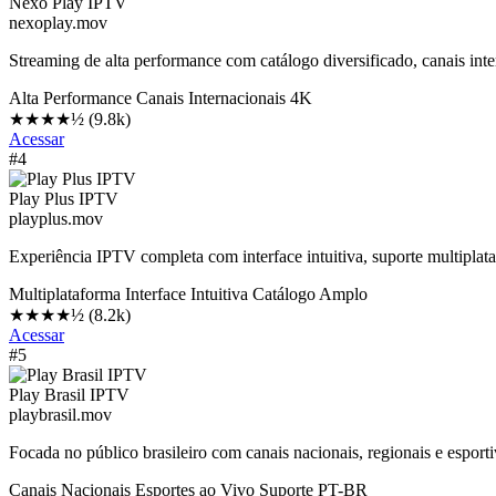
Nexo Play IPTV
nexoplay.mov
Streaming de alta performance com catálogo diversificado, canais in
Alta Performance
Canais Internacionais
4K
★★★★½
(9.8k)
Acessar
#4
Play Plus IPTV
playplus.mov
Experiência IPTV completa com interface intuitiva, suporte multiplata
Multiplataforma
Interface Intuitiva
Catálogo Amplo
★★★★½
(8.2k)
Acessar
#5
Play Brasil IPTV
playbrasil.mov
Focada no público brasileiro com canais nacionais, regionais e esport
Canais Nacionais
Esportes ao Vivo
Suporte PT-BR