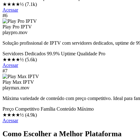
★★★★½
(7.1k)
Acessar
#6
Play Pro IPTV
playpro.mov
Solução profissional de IPTV com servidores dedicados, uptime de 99
Servidores Dedicados
99.9% Uptime
Qualidade Pro
★★★★½
(5.6k)
Acessar
#7
Play Max IPTV
playmax.mov
Máxima variedade de conteúdo com preço competitivo. Ideal para fam
Preço Competitivo
Família
Conteúdo Máximo
★★★★½
(4.9k)
Acessar
Como Escolher a Melhor Plataforma