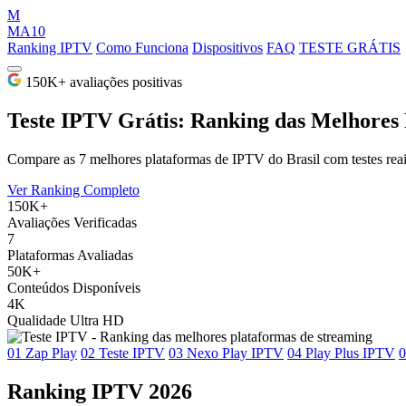
M
MA10
Ranking IPTV
Como Funciona
Dispositivos
FAQ
TESTE GRÁTIS
150K+ avaliações positivas
Teste IPTV
Grátis: Ranking das Melhores
Compare as 7 melhores plataformas de IPTV do Brasil com testes reais
Ver Ranking Completo
150K+
Avaliações Verificadas
7
Plataformas Avaliadas
50K+
Conteúdos Disponíveis
4K
Qualidade Ultra HD
01
Zap Play
02
Teste IPTV
03
Nexo Play IPTV
04
Play Plus IPTV
0
Ranking IPTV 2026