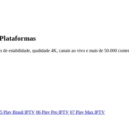
 Plataformas
 de estabilidade, qualidade 4K, canais ao vivo e mais de 50.000 conte
5
Play Brasil IPTV
06
Play Pro IPTV
07
Play Max IPTV