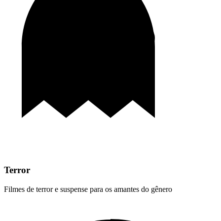
Terror
Filmes de terror e suspense para os amantes do gênero