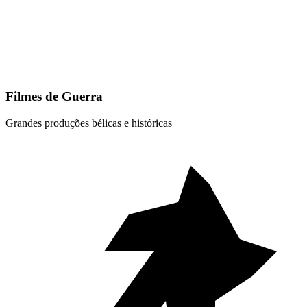
Filmes de Guerra
Grandes produções bélicas e históricas