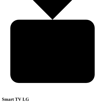
Smart TV LG