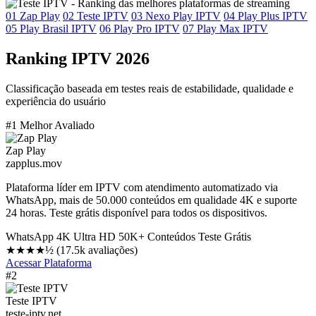
01
Zap Play
02
Teste IPTV
03
Nexo Play IPTV
04
Play Plus IPTV
05
Play Brasil IPTV
06
Play Pro IPTV
07
Play Max IPTV
Ranking IPTV 2026
Classificação baseada em testes reais de estabilidade, qualidade e
experiência do usuário
#1 Melhor Avaliado
Zap Play
zapplus.mov
Plataforma líder em IPTV com atendimento automatizado via
WhatsApp, mais de 50.000 conteúdos em qualidade 4K e suporte
24 horas. Teste grátis disponível para todos os dispositivos.
WhatsApp
4K Ultra HD
50K+ Conteúdos
Teste Grátis
★★★★½
(17.5k avaliações)
Acessar Plataforma
#2
Teste IPTV
teste-iptv.net