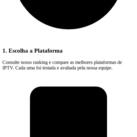
1. Escolha a Plataforma
Consulte nosso ranking e compare as melhores plataformas de
IPTV. Cada uma foi testada e avaliada pela nossa equipe.