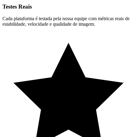
Testes Reais
Cada plataforma é testada pela nossa equipe com métricas reais de
estabilidade, velocidade e qualidade de imagem.