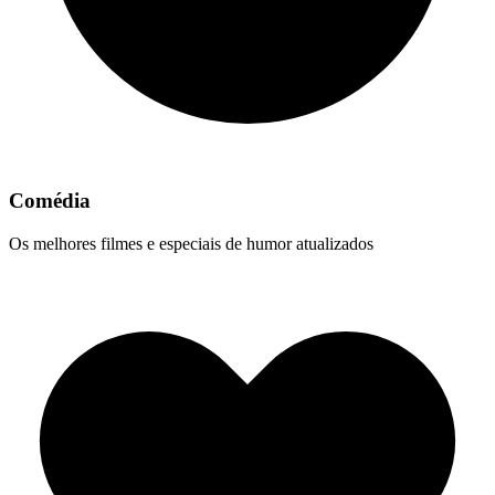
Comédia
Os melhores filmes e especiais de humor atualizados