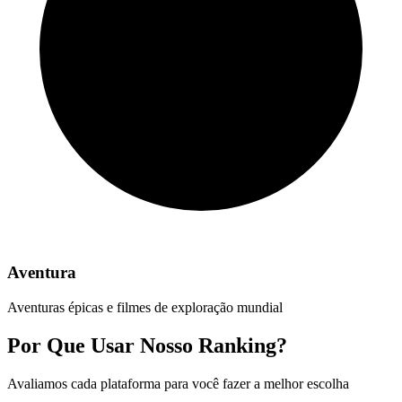
Aventura
Aventuras épicas e filmes de exploração mundial
Por Que Usar Nosso Ranking?
Avaliamos cada plataforma para você fazer a melhor escolha