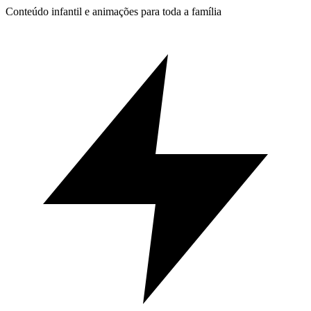
Conteúdo infantil e animações para toda a família