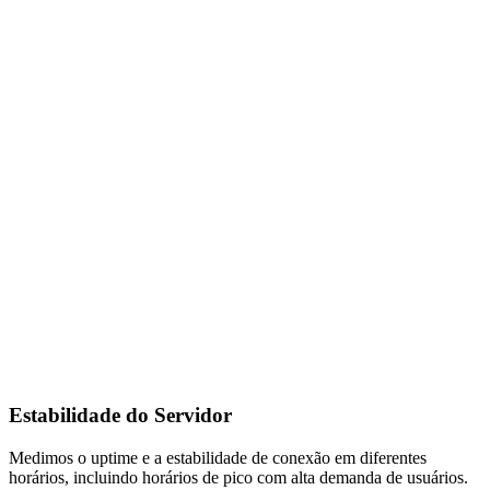
Estabilidade do Servidor
Medimos o uptime e a estabilidade de conexão em diferentes
horários, incluindo horários de pico com alta demanda de usuários.