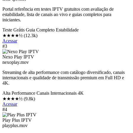
Portal referência em testes IPTV gratuitos com avaliação de
estabilidade, lista de canais ao vivo e guias completos para
iniciantes.
Teste Grátis
Guia Completo
Estabilidade
★★★★½
(12.3k)
Acessar
#3
Nexo Play IPTV
nexoplay.mov
Streaming de alta performance com catálogo diversificado, canais
internacionais e qualidade de transmissão premium em Full HD e
4K.
Alta Performance
Canais Internacionais
4K
★★★★½
(9.8k)
Acessar
#4
Play Plus IPTV
playplus.mov