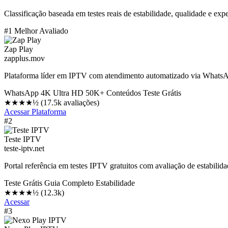
Classificação baseada em testes reais de estabilidade, qualidade e exp
#1 Melhor Avaliado
Zap Play
zapplus.mov
Plataforma líder em IPTV com atendimento automatizado via WhatsApp,
WhatsApp
4K Ultra HD
50K+ Conteúdos
Teste Grátis
★★★★½
(17.5k avaliações)
Acessar Plataforma
#2
Teste IPTV
teste-iptv.net
Portal referência em testes IPTV gratuitos com avaliação de estabilidad
Teste Grátis
Guia Completo
Estabilidade
★★★★½
(12.3k)
Acessar
#3