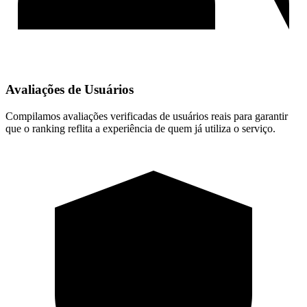
Avaliações de Usuários
Compilamos avaliações verificadas de usuários reais para garantir
que o ranking reflita a experiência de quem já utiliza o serviço.