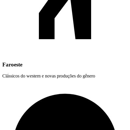
Faroeste
Clássicos do western e novas produções do gênero