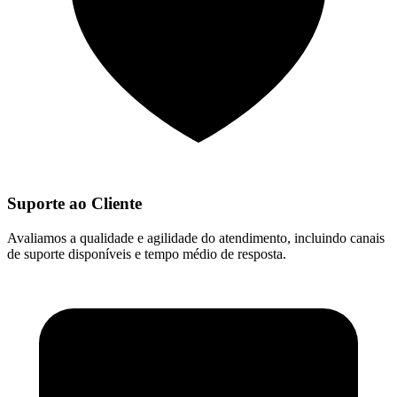
Suporte ao Cliente
Avaliamos a qualidade e agilidade do atendimento, incluindo canais
de suporte disponíveis e tempo médio de resposta.