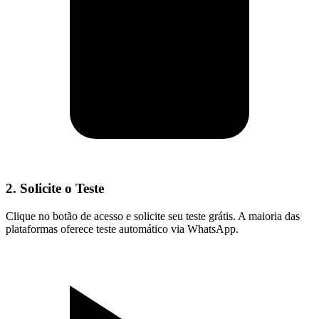
2. Solicite o Teste
Clique no botão de acesso e solicite seu teste grátis. A maioria das
plataformas oferece teste automático via WhatsApp.