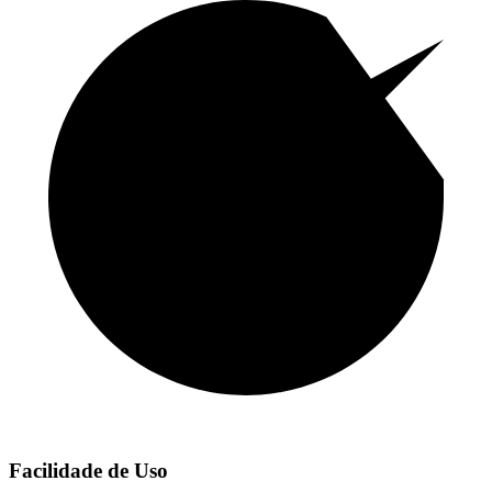
Facilidade de Uso