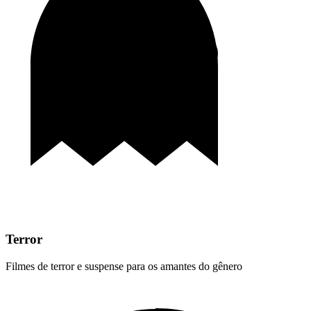
Terror
Filmes de terror e suspense para os amantes do gênero