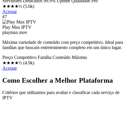
Servidores Dedicados
99.9% Uptime
Qualidade Pro
★★★★½
(5.6k)
Acessar
#7
Play Max IPTV
playmax.mov
Máxima variedade de conteúdo com preço competitivo. Ideal para
famílias que buscam entretenimento completo em um único lugar.
Preço Competitivo
Família
Conteúdo Máximo
★★★★½
(4.9k)
Acessar
Como Escolher a Melhor Plataforma
Critérios que utilizamos para avaliar e classificar cada serviço de
IPTV