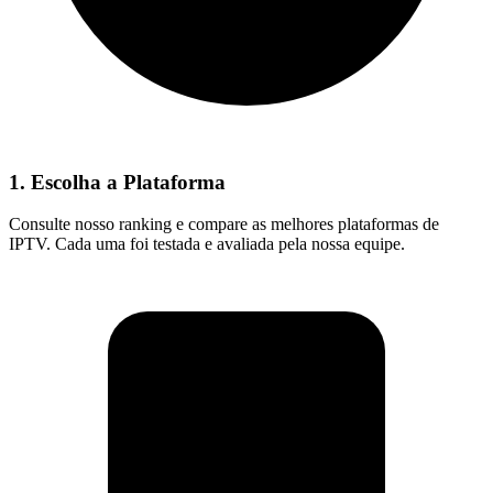
1. Escolha a Plataforma
Consulte nosso ranking e compare as melhores plataformas de
IPTV. Cada uma foi testada e avaliada pela nossa equipe.