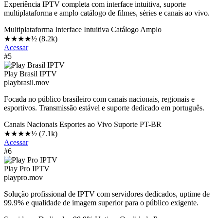
Experiência IPTV completa com interface intuitiva, suporte
multiplataforma e amplo catálogo de filmes, séries e canais ao vivo.
Multiplataforma
Interface Intuitiva
Catálogo Amplo
★★★★½
(8.2k)
Acessar
#5
Play Brasil IPTV
playbrasil.mov
Focada no público brasileiro com canais nacionais, regionais e
esportivos. Transmissão estável e suporte dedicado em português.
Canais Nacionais
Esportes ao Vivo
Suporte PT-BR
★★★★½
(7.1k)
Acessar
#6
Play Pro IPTV
playpro.mov
Solução profissional de IPTV com servidores dedicados, uptime de
99.9% e qualidade de imagem superior para o público exigente.