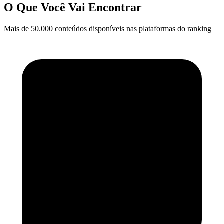
O Que Você Vai Encontrar
Mais de 50.000 conteúdos disponíveis nas plataformas do ranking