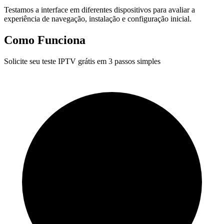
Testamos a interface em diferentes dispositivos para avaliar a
experiência de navegação, instalação e configuração inicial.
Como Funciona
Solicite seu teste IPTV grátis em 3 passos simples