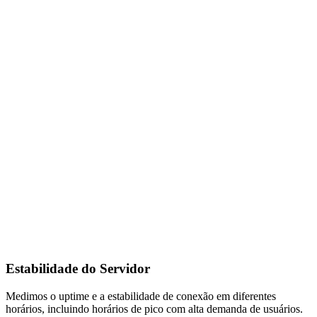
Estabilidade do Servidor
Medimos o uptime e a estabilidade de conexão em diferentes
horários, incluindo horários de pico com alta demanda de usuários.