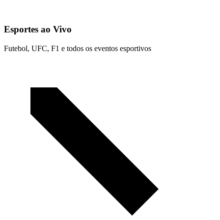
Esportes ao Vivo
Futebol, UFC, F1 e todos os eventos esportivos