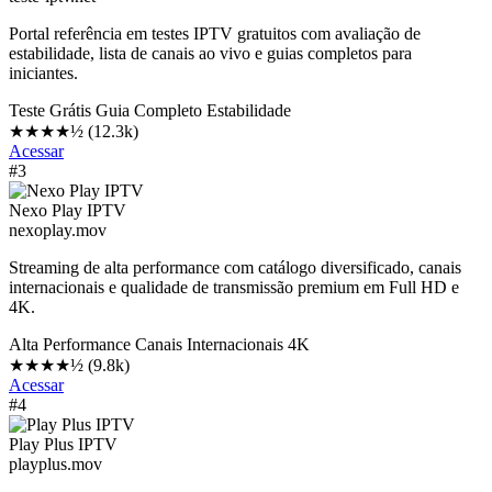
Portal referência em testes IPTV gratuitos com avaliação de
estabilidade, lista de canais ao vivo e guias completos para
iniciantes.
Teste Grátis
Guia Completo
Estabilidade
★★★★½
(12.3k)
Acessar
#3
Nexo Play IPTV
nexoplay.mov
Streaming de alta performance com catálogo diversificado, canais
internacionais e qualidade de transmissão premium em Full HD e
4K.
Alta Performance
Canais Internacionais
4K
★★★★½
(9.8k)
Acessar
#4
Play Plus IPTV
playplus.mov