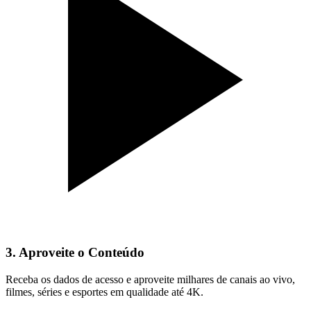
3. Aproveite o Conteúdo
Receba os dados de acesso e aproveite milhares de canais ao vivo,
filmes, séries e esportes em qualidade até 4K.