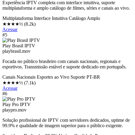
Experiência IPTV completa com interface intuitiva, suporte
multiplataforma e amplo catálogo de filmes, séries e canais ao vivo.
Multiplataforma
Interface Intuitiva
Catálogo Amplo
★★★★½
(8.2k)
Acessar
#5
Play Brasil IPTV
playbrasil.mov
Focada no público brasileiro com canais nacionais, regionais e
esportivos. Transmissão estável e suporte dedicado em português.
Canais Nacionais
Esportes ao Vivo
Suporte PT-BR
★★★★½
(7.1k)
Acessar
#6
Play Pro IPTV
playpro.mov
Solução profissional de IPTV com servidores dedicados, uptime de
99.9% e qualidade de imagem superior para o público exigente.