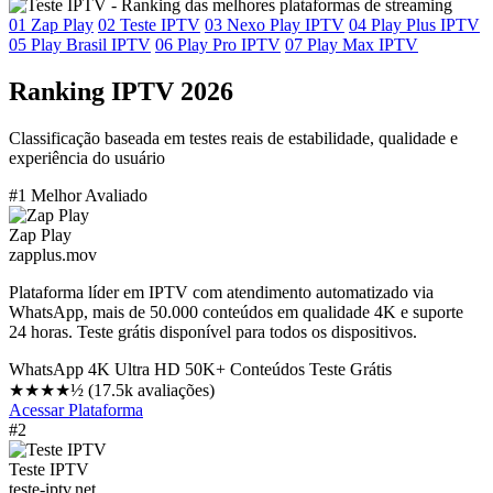
01
Zap Play
02
Teste IPTV
03
Nexo Play IPTV
04
Play Plus IPTV
05
Play Brasil IPTV
06
Play Pro IPTV
07
Play Max IPTV
Ranking IPTV 2026
Classificação baseada em testes reais de estabilidade, qualidade e
experiência do usuário
#1 Melhor Avaliado
Zap Play
zapplus.mov
Plataforma líder em IPTV com atendimento automatizado via
WhatsApp, mais de 50.000 conteúdos em qualidade 4K e suporte
24 horas. Teste grátis disponível para todos os dispositivos.
WhatsApp
4K Ultra HD
50K+ Conteúdos
Teste Grátis
★★★★½
(17.5k avaliações)
Acessar Plataforma
#2
Teste IPTV
teste-iptv.net