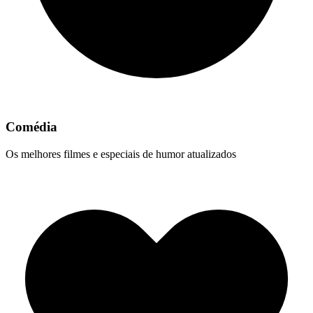
Comédia
Os melhores filmes e especiais de humor atualizados