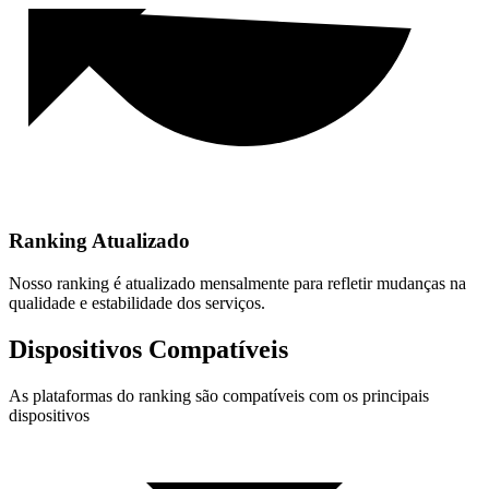
Ranking Atualizado
Nosso ranking é atualizado mensalmente para refletir mudanças na
qualidade e estabilidade dos serviços.
Dispositivos Compatíveis
As plataformas do ranking são compatíveis com os principais
dispositivos