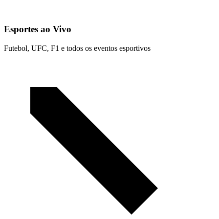
Esportes ao Vivo
Futebol, UFC, F1 e todos os eventos esportivos