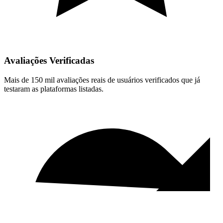
Avaliações Verificadas
Mais de 150 mil avaliações reais de usuários verificados que já
testaram as plataformas listadas.