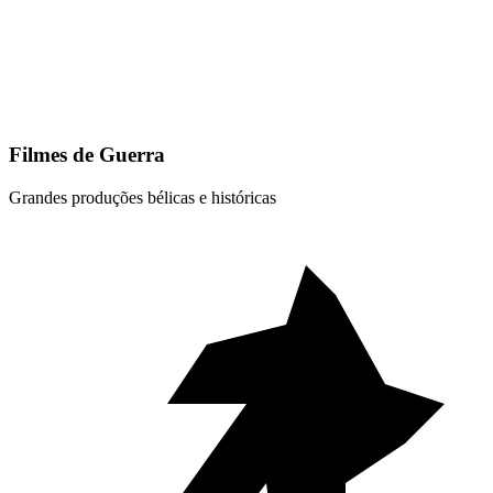
Filmes de Guerra
Grandes produções bélicas e históricas