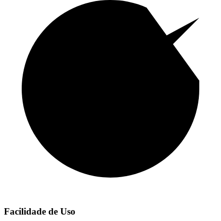
Facilidade de Uso