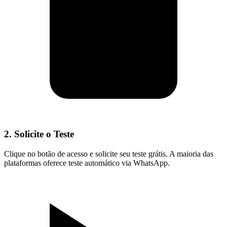
2. Solicite o Teste
Clique no botão de acesso e solicite seu teste grátis. A maioria das
plataformas oferece teste automático via WhatsApp.