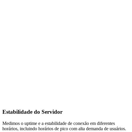
Estabilidade do Servidor
Medimos o uptime e a estabilidade de conexão em diferentes
horários, incluindo horários de pico com alta demanda de usuários.