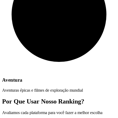
Aventura
Aventuras épicas e filmes de exploração mundial
Por Que Usar Nosso Ranking?
Avaliamos cada plataforma para você fazer a melhor escolha