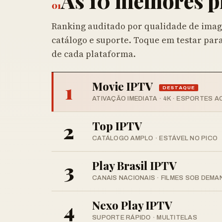
As 10 melhores p
01
Ranking auditado por qualidade de imag
catálogo e suporte. Toque em testar para
de cada plataforma.
1
Movie IPTV
DESTAQUE
ATIVAÇÃO IMEDIATA · 4K · ESPORTES A
2
Top IPTV
CATÁLOGO AMPLO · ESTÁVEL NO PICO
3
Play Brasil IPTV
CANAIS NACIONAIS · FILMES SOB DEMA
4
Nexo Play IPTV
SUPORTE RÁPIDO · MULTITELAS