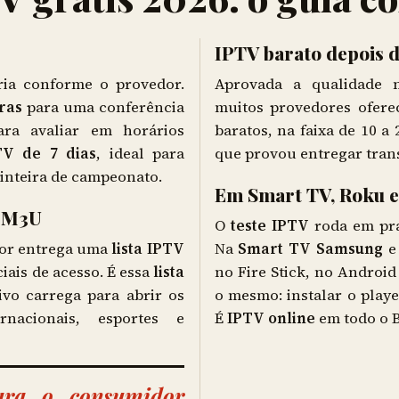
IPTV barato depois d
ria conforme o provedor.
Aprovada a qualidade
ras
para uma conferência
muitos provedores ofere
ra avaliar em horários
baratos, na faixa de 10 a 
TV de 7 dias
, ideal para
que provou entregar tran
nteira de campeonato.
Em Smart TV, Roku e
o M3U
O
teste IPTV
roda em pra
dor entrega uma
lista IPTV
Na
Smart TV Samsung
e
iais de acesso. É essa
lista
no Fire Stick, no Android
ivo carrega para abrir os
o mesmo: instalar o player,
ernacionais, esportes e
É
IPTV online
em todo o B
para o consumidor