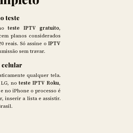
o teste
 no
teste IPTV gratuito
,
cem planos considerados
20 reais. Só assine o
IPTV
smissão sem travar.
 celular
ticamente qualquer tela.
 LG, no
teste IPTV Roku
,
 e no iPhone o processo é
 inserir a lista e assistir.
rasil.