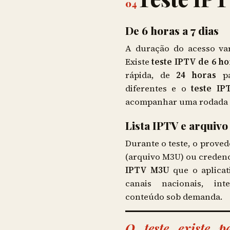
04
De 6 horas a 7 dias
A duração do acesso va
Existe
teste IPTV de 6 ho
rápida, de
24 horas
pa
diferentes e o
teste IP
acompanhar uma rodada i
Lista IPTV e arquiv
Durante o teste, o prove
(arquivo M3U) ou credenc
IPTV M3U
que o aplicat
canais nacionais, int
conteúdo sob demanda.
O teste existe 