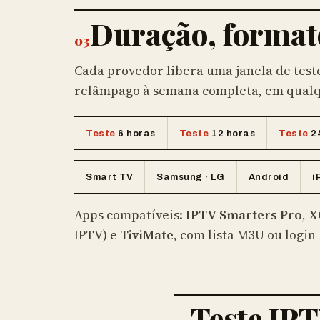
Duração, formato
03
Cada provedor libera uma janela de teste
relâmpago à semana completa, em qualq
Teste
6 horas
Teste
12 horas
Teste
2
Smart TV
Samsung · LG
Android
i
Apps compatíveis:
IPTV Smarters Pro
,
X
IPTV) e
TiviMate
, com lista M3U ou logi
Teste IPT