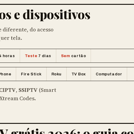
s e dispositivos
 diferente, do acesso
uer tela.
4 horas
Teste
7 dias
Sem
cartão
Phone
Fire Stick
Roku
TV Box
Computador
CIPTV
,
SSIPTV
(Smart
n Xtream Codes.
V grátis 2026: o guia c