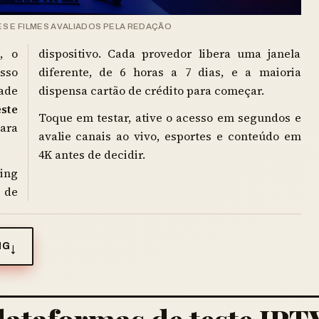
ES E FILMES AVALIADOS PELA REDAÇÃO
, o
dispositivo. Cada provedor libera uma janela
sso
diferente, de 6 horas a 7 dias, e a maioria
ade
dispensa cartão de crédito para começar.
este
Toque em testar, ative o acesso em segundos e
ara
avalie canais ao vivo, esportes e conteúdo em
4K antes de decidir.
ing
 de
NG
↓