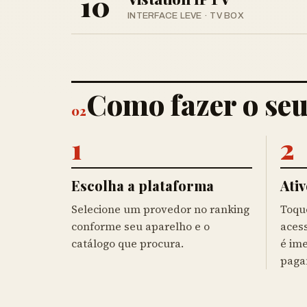
10
INTERFACE LEVE · TV BOX
Como fazer o seu
02
1
2
Escolha a plataforma
Ativ
Selecione um provedor no ranking
Toque
conforme seu aparelho e o
acess
catálogo que procura.
é im
paga