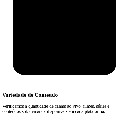
Variedade de Conteúdo
Verificamos a quantidade de canais ao vivo, filmes, séries e
conteúdos sob demanda disponíveis em cada plataforma.