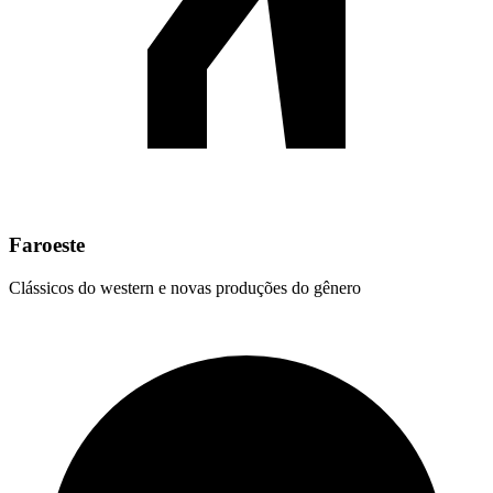
Faroeste
Clássicos do western e novas produções do gênero