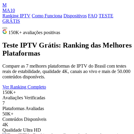
M
MA10
Ranking IPTV
Como Funciona
Dispositivos
FAQ
TESTE
GRÁTIS
150K+ avaliações positivas
Teste IPTV
Grátis: Ranking das Melhores
Plataformas
Compare as 7 melhores plataformas de IPTV do Brasil com testes
reais de estabilidade, qualidade 4K, canais ao vivo e mais de 50.000
conteúdos disponíveis.
Ver Ranking Completo
150K+
Avaliações Verificadas
7
Plataformas Avaliadas
50K+
Conteúdos Disponíveis
4K
Qualidade Ultra HD