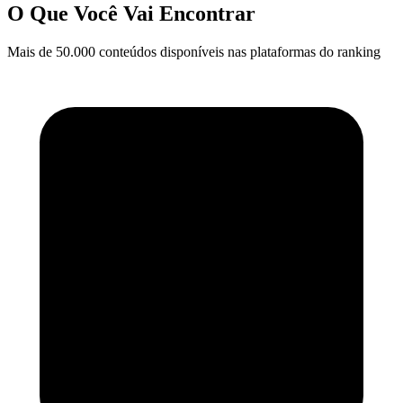
O Que Você Vai Encontrar
Mais de 50.000 conteúdos disponíveis nas plataformas do ranking