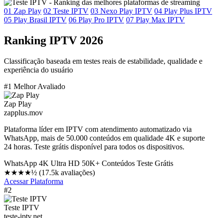
01
Zap Play
02
Teste IPTV
03
Nexo Play IPTV
04
Play Plus IPTV
05
Play Brasil IPTV
06
Play Pro IPTV
07
Play Max IPTV
Ranking IPTV 2026
Classificação baseada em testes reais de estabilidade, qualidade e
experiência do usuário
#1 Melhor Avaliado
Zap Play
zapplus.mov
Plataforma líder em IPTV com atendimento automatizado via
WhatsApp, mais de 50.000 conteúdos em qualidade 4K e suporte
24 horas. Teste grátis disponível para todos os dispositivos.
WhatsApp
4K Ultra HD
50K+ Conteúdos
Teste Grátis
★★★★½
(17.5k avaliações)
Acessar Plataforma
#2
Teste IPTV
teste-iptv.net