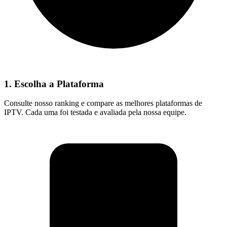
1. Escolha a Plataforma
Consulte nosso ranking e compare as melhores plataformas de
IPTV. Cada uma foi testada e avaliada pela nossa equipe.