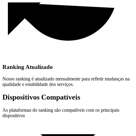
Ranking Atualizado
Nosso ranking é atualizado mensalmente para refletir mudanças na
qualidade e estabilidade dos serviços.
Dispositivos Compatíveis
As plataformas do ranking são compatíveis com os principais
dispositivos