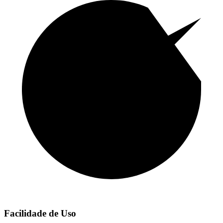
Facilidade de Uso