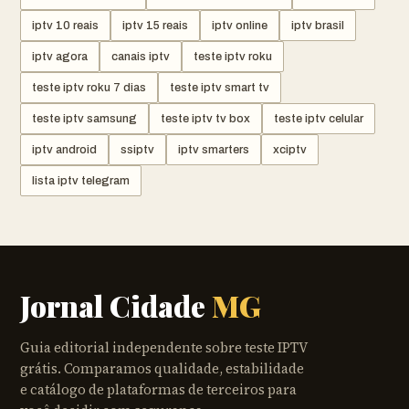
iptv 10 reais
iptv 15 reais
iptv online
iptv brasil
iptv agora
canais iptv
teste iptv roku
teste iptv roku 7 dias
teste iptv smart tv
teste iptv samsung
teste iptv tv box
teste iptv celular
iptv android
ssiptv
iptv smarters
xciptv
lista iptv telegram
Jornal Cidade
MG
Guia editorial independente sobre teste IPTV
grátis. Comparamos qualidade, estabilidade
e catálogo de plataformas de terceiros para