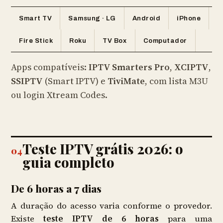
Smart TV
Samsung · LG
Android
iPhone
Fire Stick
Roku
TV Box
Computador
Apps compatíveis:
IPTV Smarters Pro
,
XCIPTV
,
SSIPTV
(Smart IPTV) e
TiviMate
, com lista M3U
ou login Xtream Codes.
Teste IPTV grátis 2026: o
04
guia completo
De 6 horas a 7 dias
A duração do acesso varia conforme o provedor.
Existe
teste IPTV de 6 horas
para uma