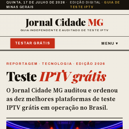
QUINTA, 17 DE JULHO DE 2026 ·
EDIÇÃO DIGITAL ·
GUIA DE
MINAS GERAIS
TESTE IPTV
Jornal Cidade
MG
GUIA INDEPENDENTE E AUDITADO DE TESTE IPTV
TESTAR GRÁTIS
MENU ▾
REPORTAGEM · TECNOLOGIA · EDIÇÃO 2026
Teste
IPTV grátis
O Jornal Cidade MG auditou e ordenou
as dez melhores plataformas de teste
IPTV grátis em operação no Brasil.