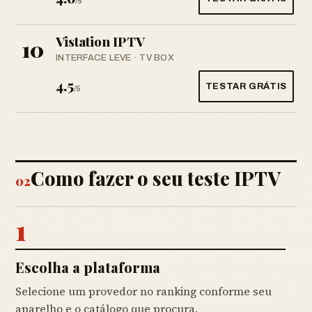
/5
Vistation IPTV
10
INTERFACE LEVE · TV BOX
4.5
TESTAR GRÁTIS
/5
Como fazer o seu teste IPTV
02
1
Escolha a plataforma
Selecione um provedor no ranking conforme seu
aparelho e o catálogo que procura.