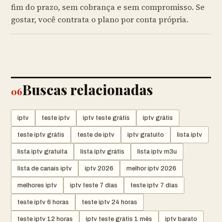
fim do prazo, sem cobrança e sem compromisso. Se
gostar, você contrata o plano por conta própria.
Buscas relacionadas
06
iptv
teste iptv
iptv teste grátis
iptv grátis
teste iptv grátis
teste de iptv
iptv gratuito
lista iptv
lista iptv gratuita
lista iptv grátis
lista iptv m3u
lista de canais iptv
iptv 2026
melhor iptv 2026
melhores iptv
iptv teste 7 dias
teste iptv 7 dias
teste iptv 6 horas
teste iptv 24 horas
teste iptv 12 horas
iptv teste grátis 1 mês
iptv barato