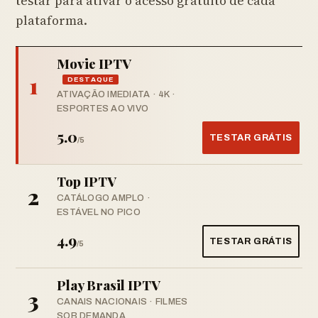
testar para ativar o acesso gratuito de cada
plataforma.
Movie IPTV
1
DESTAQUE
ATIVAÇÃO IMEDIATA · 4K ·
ESPORTES AO VIVO
5.0
TESTAR GRÁTIS
/5
Top IPTV
2
CATÁLOGO AMPLO ·
ESTÁVEL NO PICO
4.9
TESTAR GRÁTIS
/5
Play Brasil IPTV
3
CANAIS NACIONAIS · FILMES
SOB DEMANDA