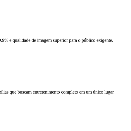
.9% e qualidade de imagem superior para o público exigente.
ílias que buscam entretenimento completo em um único lugar.