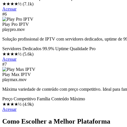
★★★★½
(7.1k)
Acessar
#6
Play Pro IPTV
playpro.mov
Solução profissional de IPTV com servidores dedicados, uptime de 99
Servidores Dedicados
99.9% Uptime
Qualidade Pro
★★★★½
(5.6k)
Acessar
#7
Play Max IPTV
playmax.mov
Máxima variedade de conteúdo com preço competitivo. Ideal para fam
Preço Competitivo
Família
Conteúdo Máximo
★★★★½
(4.9k)
Acessar
Como Escolher a Melhor Plataforma