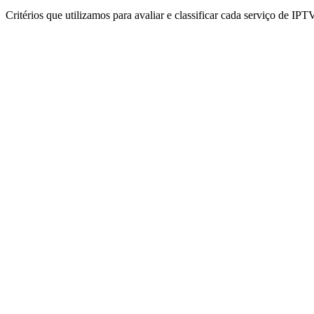
Critérios que utilizamos para avaliar e classificar cada serviço de IPT