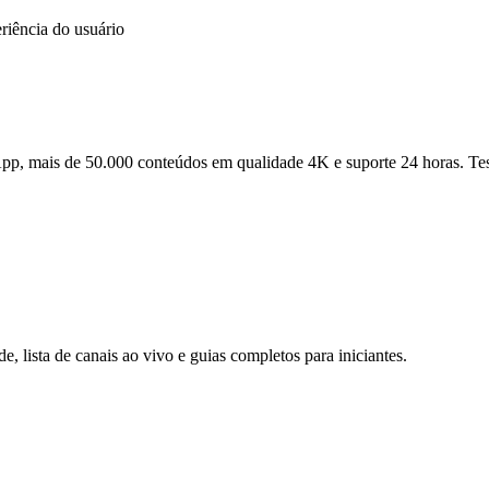
eriência do usuário
 mais de 50.000 conteúdos em qualidade 4K e suporte 24 horas. Teste 
e, lista de canais ao vivo e guias completos para iniciantes.