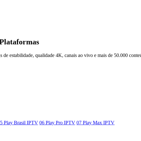
 Plataformas
 de estabilidade, qualidade 4K, canais ao vivo e mais de 50.000 conte
5
Play Brasil IPTV
06
Play Pro IPTV
07
Play Max IPTV