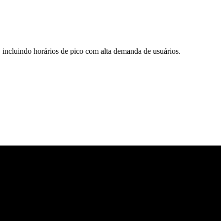
 incluindo horários de pico com alta demanda de usuários.