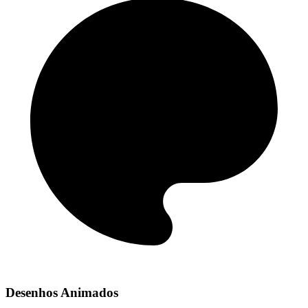
Desenhos Animados