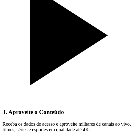
3. Aproveite o Conteúdo
Receba os dados de acesso e aproveite milhares de canais ao vivo,
filmes, séries e esportes em qualidade até 4K.