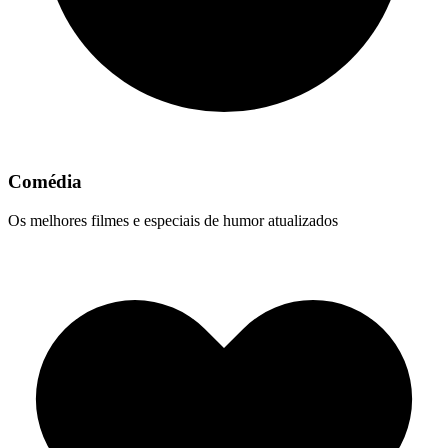
Comédia
Os melhores filmes e especiais de humor atualizados