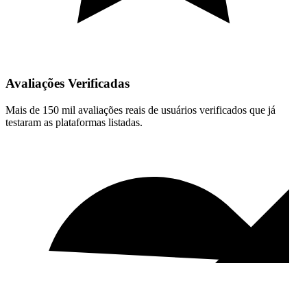
Avaliações Verificadas
Mais de 150 mil avaliações reais de usuários verificados que já
testaram as plataformas listadas.