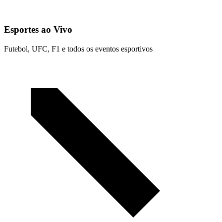
Esportes ao Vivo
Futebol, UFC, F1 e todos os eventos esportivos