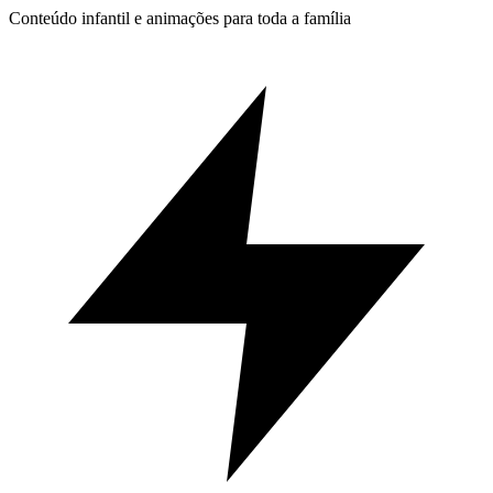
Conteúdo infantil e animações para toda a família