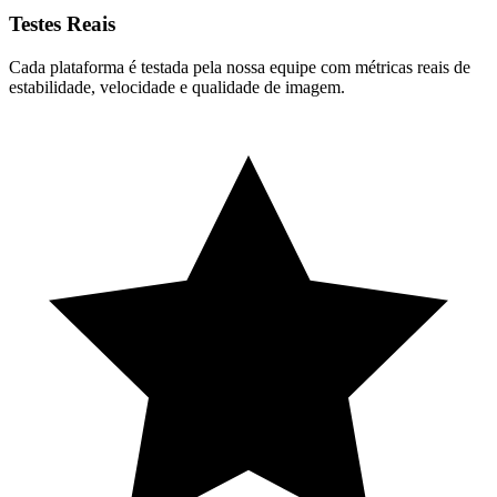
Testes Reais
Cada plataforma é testada pela nossa equipe com métricas reais de
estabilidade, velocidade e qualidade de imagem.