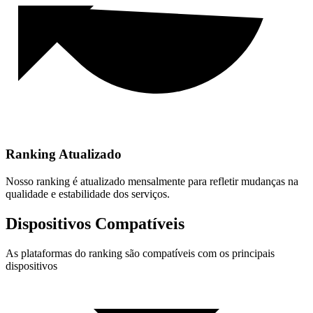
Ranking Atualizado
Nosso ranking é atualizado mensalmente para refletir mudanças na
qualidade e estabilidade dos serviços.
Dispositivos Compatíveis
As plataformas do ranking são compatíveis com os principais
dispositivos