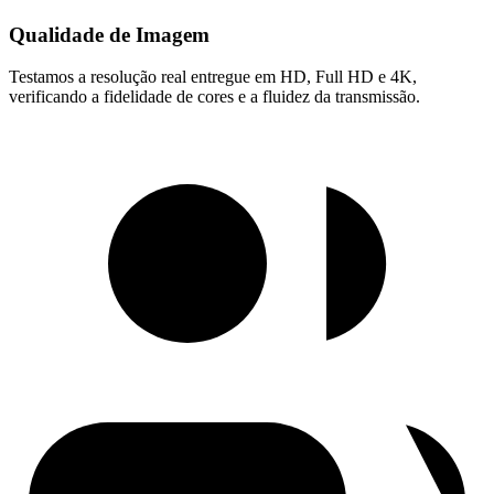
Qualidade de Imagem
Testamos a resolução real entregue em HD, Full HD e 4K,
verificando a fidelidade de cores e a fluidez da transmissão.