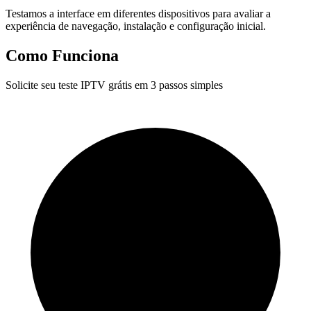
Testamos a interface em diferentes dispositivos para avaliar a
experiência de navegação, instalação e configuração inicial.
Como Funciona
Solicite seu teste IPTV grátis em 3 passos simples