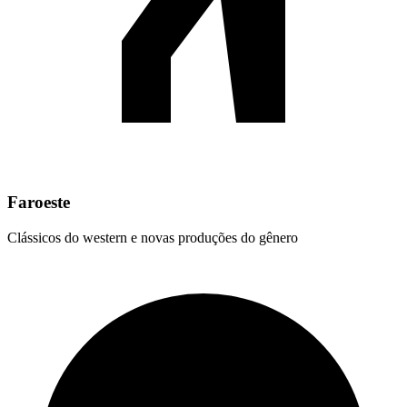
Faroeste
Clássicos do western e novas produções do gênero