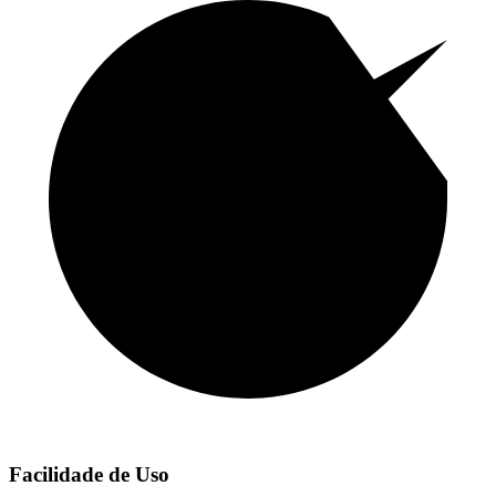
Facilidade de Uso