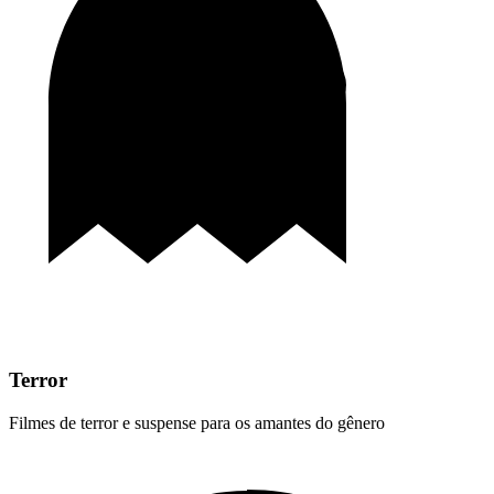
Terror
Filmes de terror e suspense para os amantes do gênero