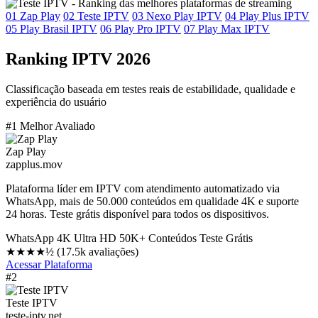
01
Zap Play
02
Teste IPTV
03
Nexo Play IPTV
04
Play Plus IPTV
05
Play Brasil IPTV
06
Play Pro IPTV
07
Play Max IPTV
Ranking IPTV 2026
Classificação baseada em testes reais de estabilidade, qualidade e
experiência do usuário
#1 Melhor Avaliado
Zap Play
zapplus.mov
Plataforma líder em IPTV com atendimento automatizado via
WhatsApp, mais de 50.000 conteúdos em qualidade 4K e suporte
24 horas. Teste grátis disponível para todos os dispositivos.
WhatsApp
4K Ultra HD
50K+ Conteúdos
Teste Grátis
★★★★½
(17.5k avaliações)
Acessar Plataforma
#2
Teste IPTV
teste-iptv.net