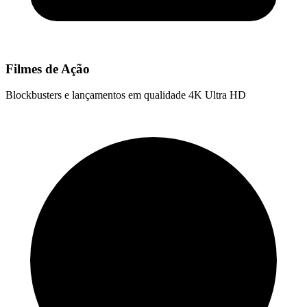
Filmes de Ação
Blockbusters e lançamentos em qualidade 4K Ultra HD