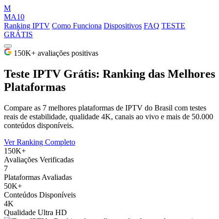
M
MA10
Ranking IPTV
Como Funciona
Dispositivos
FAQ
TESTE
GRÁTIS
150K+ avaliações positivas
Teste IPTV
Grátis: Ranking das Melhores
Plataformas
Compare as 7 melhores plataformas de IPTV do Brasil com testes
reais de estabilidade, qualidade 4K, canais ao vivo e mais de 50.000
conteúdos disponíveis.
Ver Ranking Completo
150K+
Avaliações Verificadas
7
Plataformas Avaliadas
50K+
Conteúdos Disponíveis
4K
Qualidade Ultra HD