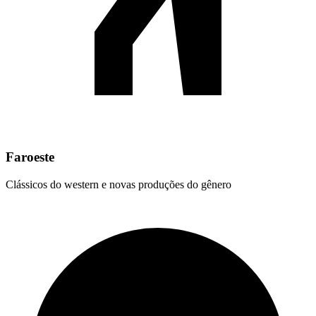
Faroeste
Clássicos do western e novas produções do gênero