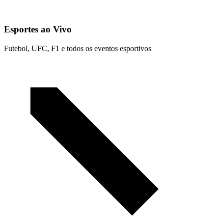
Esportes ao Vivo
Futebol, UFC, F1 e todos os eventos esportivos