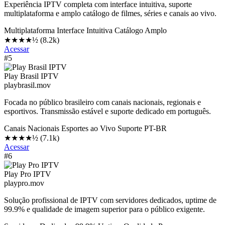
Experiência IPTV completa com interface intuitiva, suporte
multiplataforma e amplo catálogo de filmes, séries e canais ao vivo.
Multiplataforma
Interface Intuitiva
Catálogo Amplo
★★★★½
(8.2k)
Acessar
#5
Play Brasil IPTV
playbrasil.mov
Focada no público brasileiro com canais nacionais, regionais e
esportivos. Transmissão estável e suporte dedicado em português.
Canais Nacionais
Esportes ao Vivo
Suporte PT-BR
★★★★½
(7.1k)
Acessar
#6
Play Pro IPTV
playpro.mov
Solução profissional de IPTV com servidores dedicados, uptime de
99.9% e qualidade de imagem superior para o público exigente.