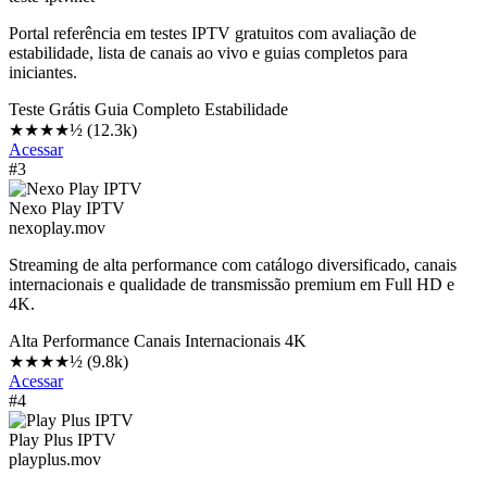
Portal referência em testes IPTV gratuitos com avaliação de
estabilidade, lista de canais ao vivo e guias completos para
iniciantes.
Teste Grátis
Guia Completo
Estabilidade
★★★★½
(12.3k)
Acessar
#3
Nexo Play IPTV
nexoplay.mov
Streaming de alta performance com catálogo diversificado, canais
internacionais e qualidade de transmissão premium em Full HD e
4K.
Alta Performance
Canais Internacionais
4K
★★★★½
(9.8k)
Acessar
#4
Play Plus IPTV
playplus.mov