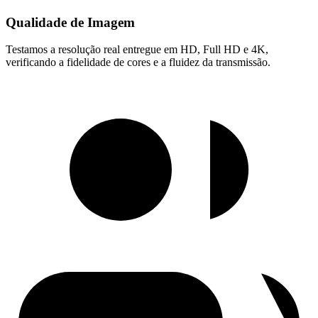
Qualidade de Imagem
Testamos a resolução real entregue em HD, Full HD e 4K,
verificando a fidelidade de cores e a fluidez da transmissão.