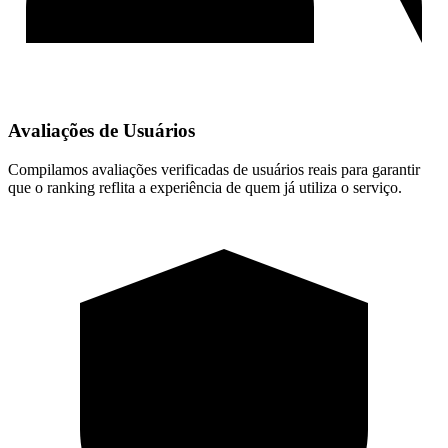
Avaliações de Usuários
Compilamos avaliações verificadas de usuários reais para garantir
que o ranking reflita a experiência de quem já utiliza o serviço.