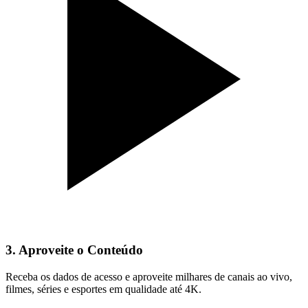
3. Aproveite o Conteúdo
Receba os dados de acesso e aproveite milhares de canais ao vivo,
filmes, séries e esportes em qualidade até 4K.