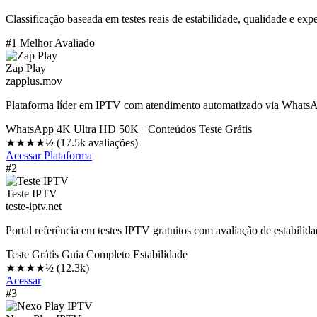
Classificação baseada em testes reais de estabilidade, qualidade e exp
#1 Melhor Avaliado
Zap Play
zapplus.mov
Plataforma líder em IPTV com atendimento automatizado via WhatsApp,
WhatsApp
4K Ultra HD
50K+ Conteúdos
Teste Grátis
★★★★½
(17.5k avaliações)
Acessar Plataforma
#2
Teste IPTV
teste-iptv.net
Portal referência em testes IPTV gratuitos com avaliação de estabilidad
Teste Grátis
Guia Completo
Estabilidade
★★★★½
(12.3k)
Acessar
#3