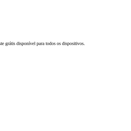
grátis disponível para todos os dispositivos.