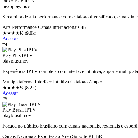
Nexo Play IPTV
nexoplay.mov
Streaming de alta performance com catálogo diversificado, canais in
Alta Performance
Canais Internacionais
4K
★★★★½
(9.8k)
Acessar
#4
Play Plus IPTV
playplus.mov
Experiência IPTV completa com interface intuitiva, suporte multiplata
Multiplataforma
Interface Intuitiva
Catálogo Amplo
★★★★½
(8.2k)
Acessar
#5
Play Brasil IPTV
playbrasil.mov
Focada no público brasileiro com canais nacionais, regionais e esport
Canais Nacionais
Esportes ao Vivo
Suporte PT-BR