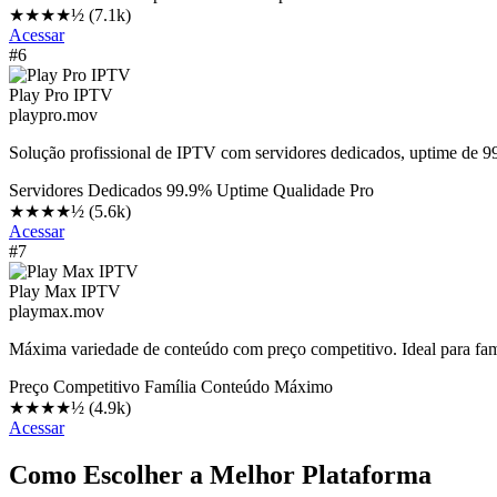
★★★★½
(7.1k)
Acessar
#6
Play Pro IPTV
playpro.mov
Solução profissional de IPTV com servidores dedicados, uptime de 99
Servidores Dedicados
99.9% Uptime
Qualidade Pro
★★★★½
(5.6k)
Acessar
#7
Play Max IPTV
playmax.mov
Máxima variedade de conteúdo com preço competitivo. Ideal para fam
Preço Competitivo
Família
Conteúdo Máximo
★★★★½
(4.9k)
Acessar
Como Escolher a Melhor Plataforma