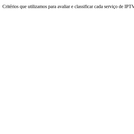
Critérios que utilizamos para avaliar e classificar cada serviço de IPT